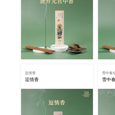
逗情香
雪中春
逗情香
雪中