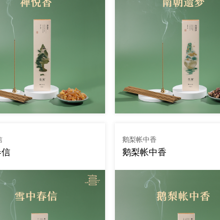
信
鹅梨帐中香
春信
鹅梨帐中香