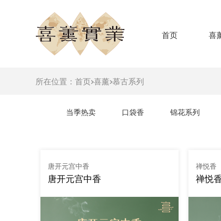
首页
喜
所在位置：
首页
>
喜薰
>
慕古系列
当季热卖
口袋香
锦花系列
唐开元宫中香
禅悦香
唐开元宫中香
禅悦