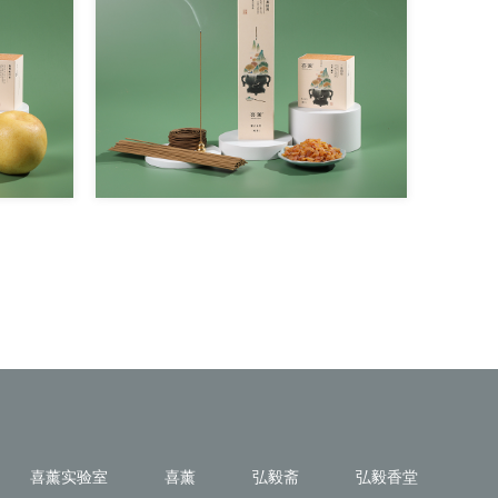
喜薰实验室
喜薰
弘毅斋
弘毅香堂