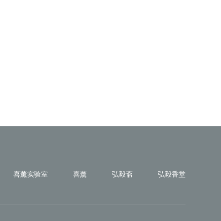
喜薰实验室
喜薰
弘毅斋
弘毅香堂