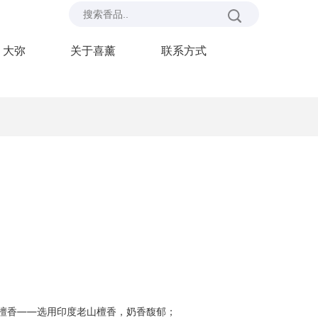
大弥
关于喜薰
联系方式
檀香——选用印度老山檀香，奶香馥郁；