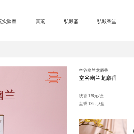
薰实验室
喜薰
弘毅斋
弘毅香堂
空谷幽兰龙麝香
空谷幽兰龙麝香
线香 178元/盒
盘香 128元/盒