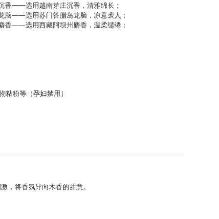
沉香——选用越南芽庄沉香，清雅绵长；
龙脑——选用苏门答腊岛龙脑，凉意袭人；
麝香——选用西藏阿坝州麝香，温柔缱绻；
物粘粉等（孕妇禁用）
刺激，将香氛导向木香的甜意。