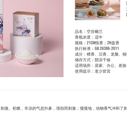
品名：空谷幽兰
香氛浓度：适中
规格：21CM线香；2H盘香
执行标准：GB 26386-2011
成分：檀香、沉香、龙脑、植
储存方式：阴凉干燥
适用场所：居家、办公、差旅
使用提示：老少皆宜
而刺激。初燃，辛凉的气息扑鼻，强劲而刺激；慢慢地，动物香气冲和了